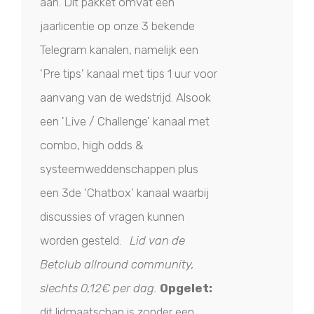
aan. Dit pakket omvat een
jaarlicentie op onze 3 bekende
Telegram kanalen, namelijk een
'Pre tips' kanaal met tips 1 uur voor
aanvang van de wedstrijd. Alsook
een 'Live / Challenge' kanaal met
combo, high odds &
systeemweddenschappen plus
een 3de 'Chatbox' kanaal waarbij
discussies of vragen kunnen
worden gesteld.
Lid van de
Betclub allround community,
slechts 0,12€ per dag.
Opgelet:
dit lidmaatschap is zonder een