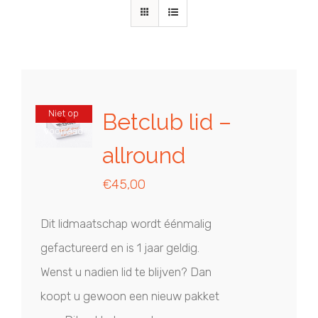
Niet op
Betclub lid –
voorraad
allround
€
45,00
Dit lidmaatschap wordt éénmalig
gefactureerd en is 1 jaar geldig.
Wenst u nadien lid te blijven? Dan
koopt u gewoon een nieuw pakket