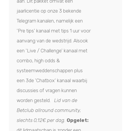
aan. Dit pakket omvat een
jaarlicentie op onze 3 bekende
Telegram kanalen, namelijk een
'Pre tips' kanaal met tips 1 uur voor
aanvang van de wedstrijd. Alsook
een 'Live / Challenge' kanaal met
combo, high odds &
systeemweddenschappen plus
een 3de 'Chatbox' kanaal waarbij
discussies of vragen kunnen
worden gesteld.
Lid van de
Betclub allround community,
slechts 0,12€ per dag.
Opgelet:
dit lidmaatschap is zonder een