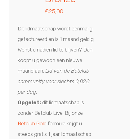
€
25,00
Dit lidmaatschap wordt éénmalig
gefactureerd en is 1 maand geldig.
Wenst u nadien lid te blijven? Dan
koopt u gewoon een nieuwe
maand aan.
Lid van de Betclub
community voor slechts 0,82€
per dag.
Opgelet:
dit lidmaatschap is
zonder Betclub Live. Bij onze
Betclub Gold
formule krijgt u
steeds gratis 1 jaar lidmaatschap