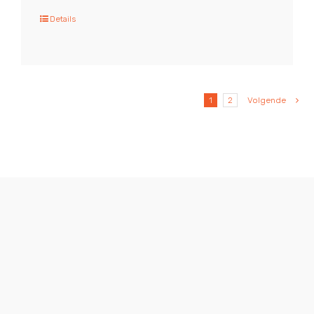
Details
1
2
Volgende