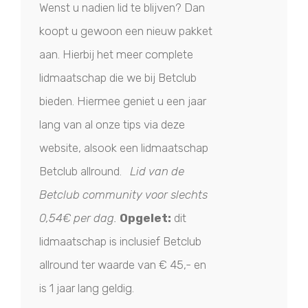
Wenst u nadien lid te blijven? Dan
koopt u gewoon een nieuw pakket
aan. Hierbij het meer complete
lidmaatschap die we bij Betclub
bieden. Hiermee geniet u een jaar
lang van al onze tips via deze
website, alsook een lidmaatschap
Betclub allround.
Lid van de
Betclub community voor slechts
0,54€ per dag.
Opgelet:
dit
lidmaatschap is inclusief Betclub
allround ter waarde van € 45,- en
is 1 jaar lang geldig.