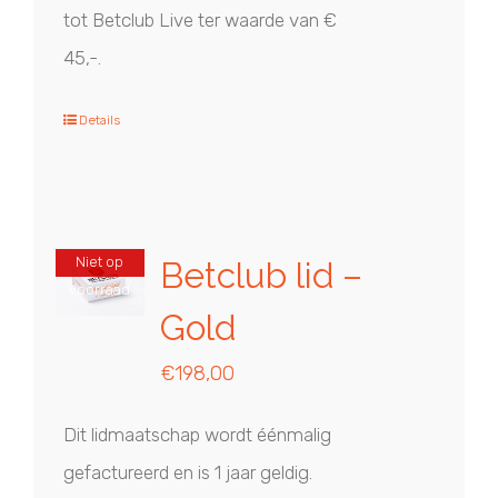
tot Betclub Live ter waarde van €
45,-.
Details
Niet op
Betclub lid –
voorraad
Gold
€
198,00
Dit lidmaatschap wordt éénmalig
gefactureerd en is 1 jaar geldig.