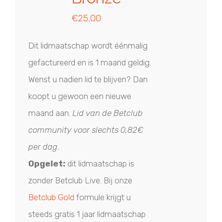
€
25,00
Dit lidmaatschap wordt éénmalig
gefactureerd en is 1 maand geldig.
Wenst u nadien lid te blijven? Dan
koopt u gewoon een nieuwe
maand aan.
Lid van de Betclub
community voor slechts 0,82€
per dag.
Opgelet:
dit lidmaatschap is
zonder Betclub Live. Bij onze
Betclub Gold
formule krijgt u
steeds gratis 1 jaar lidmaatschap