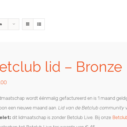
n
etclub lid – Bronze
,00
lidmaatschap wordt éénmalig gefactureerd en is 1 maand geldig.
on een nieuwe maand aan.
Lid van de Betclub community v
elet:
dit lidmaatschap is zonder Betclub Live. Bij onze
Betclu