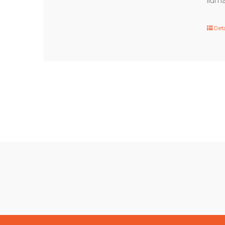
lidm
Deta