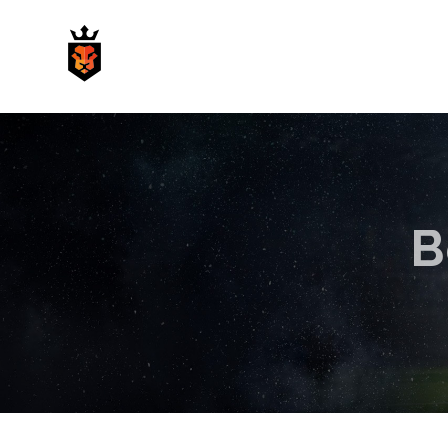
Skip
to
content
B