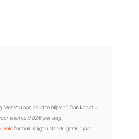
 Wenst u nadien lid te blijven? Dan koopt u
oor slechts 0,82€ per dag.
b Gold
formule krijgt u steeds gratis 1 jaar