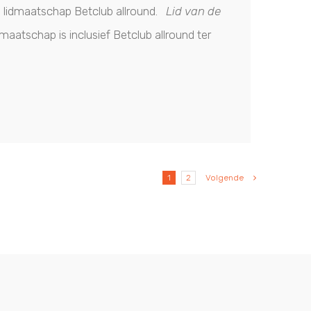
en lidmaatschap Betclub allround.
Lid van de
dmaatschap is inclusief Betclub allround ter
1
2
Volgende