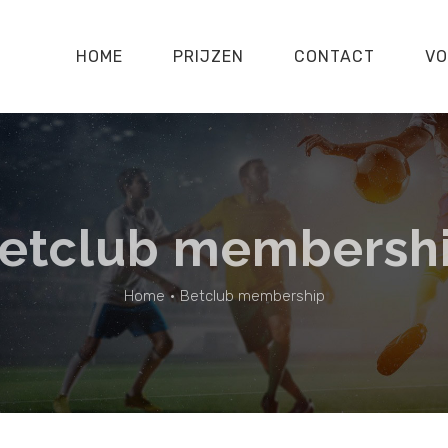
HOME
PRIJZEN
CONTACT
VO
etclub membersh
Home
•
Betclub membership