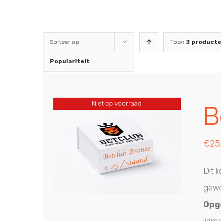
Sorteer op
Toon
3 product
Populariteit
Niet op voorraad
B
€
25
Dit 
gewo
Opg