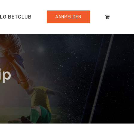
LG BETCLUB
AANMELDEN
ip