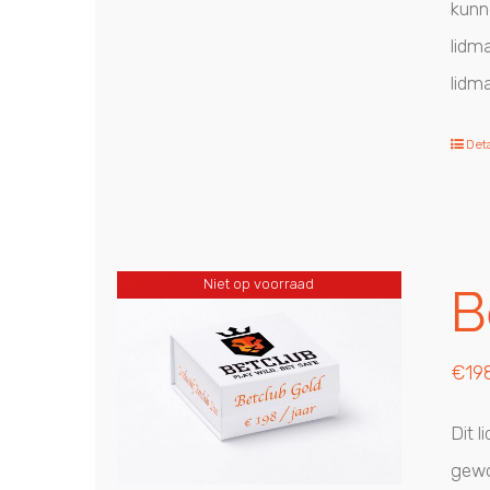
kunn
lidm
lidm
Deta
Niet op voorraad
B
€
19
Dit l
gewo