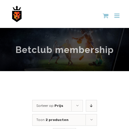
Skip
to
content
Betclub membership
Sorteer op
Prijs
Toon
2 producten