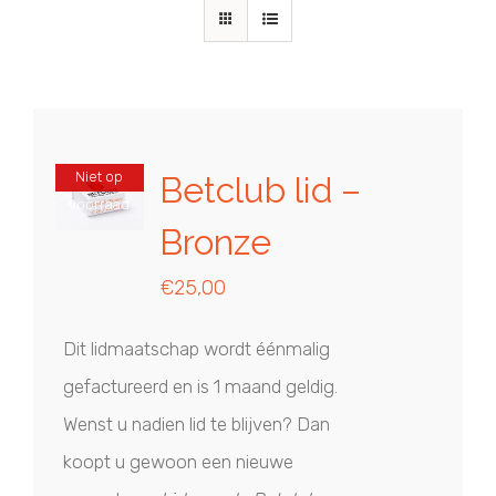
Niet op
Betclub lid –
voorraad
Bronze
€
25,00
Dit lidmaatschap wordt éénmalig
gefactureerd en is 1 maand geldig.
Wenst u nadien lid te blijven? Dan
koopt u gewoon een nieuwe