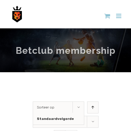
Skip
to
content
Betclub membership
Sorteer op
Standaardvolgorde
Toon
3 producten