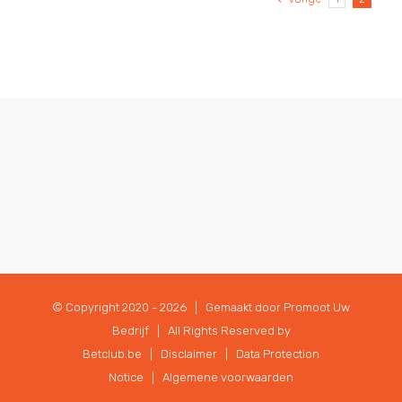
© Copyright 2020 -
2026 | Gemaakt door
Promoot Uw
Bedrijf
| All Rights Reserved by
Betclub.be |
Disclaimer
|
Data Protection
Notice
|
Algemene voorwaarden