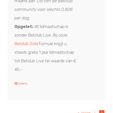
maand aan.
Lid van de Betclub
community voor slechts 0,82€
per dag.
Opgelet:
dit lidmaatschap is
zonder Betclub Live. Bij onze
Betclub Gold
formule krijgt u
steeds gratis 1 jaar lidmaatschap
tot Betclub Live ter waarde van €
45,-.
Details
Vorige
1
2