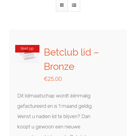
Niet op
Betclub lid –
voorraad
Bronze
€
25,00
Dit lidmaatschap wordt éénmalig
gefactureerd en is 1 maand geldig.
Wenst u nadien lid te blijven? Dan
koopt u gewoon een nieuwe