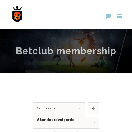
Skip
to
content
Betclub membership
Sorteer op
Standaardvolgorde
Toon
3 producten