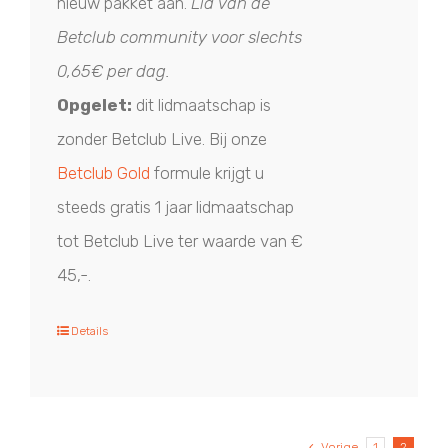
nieuw pakket aan.
Lid van de
Betclub community voor slechts
0,65€ per dag.
Opgelet:
dit lidmaatschap is
zonder Betclub Live. Bij onze
Betclub Gold
formule krijgt u
steeds gratis 1 jaar lidmaatschap
tot Betclub Live ter waarde van €
45,-.
Details
Vorige
1
2