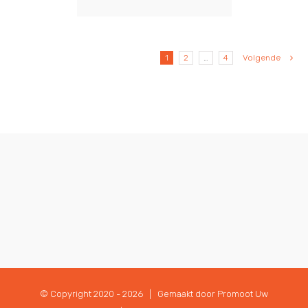
1
2
…
4
Volgende
© Copyright 2020 -
2026 | Gemaakt door
Promoot Uw