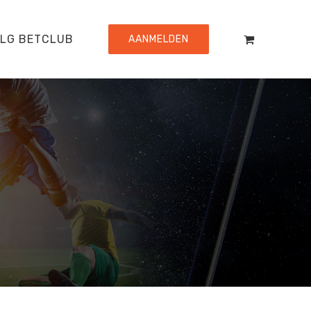
LG BETCLUB
AANMELDEN