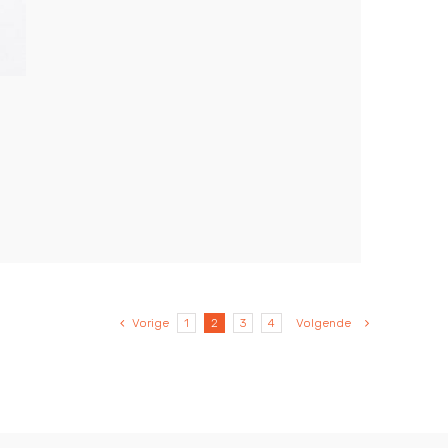
Vorige
1
2
3
4
Volgende