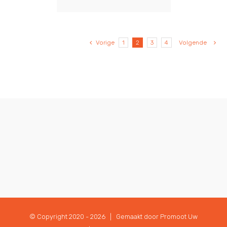
Vorige
1
2
3
4
Volgende
© Copyright 2020 -
2026 | Gemaakt door
Promoot Uw