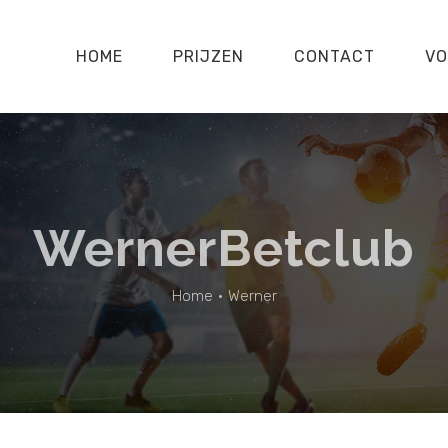
HOME
PRIJZEN
CONTACT
VO
WernerBetclub
Home
•
Werner