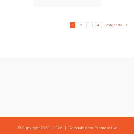
1
2
…
4
Volgende
© Copyright 2020 -
2026 | Gemaakt door
Promoot Uw