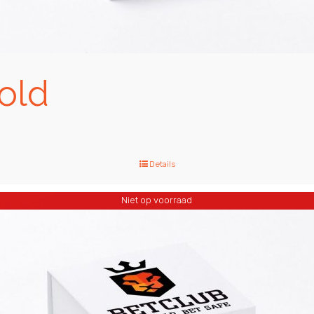
Gold
Details
Niet op voorraad