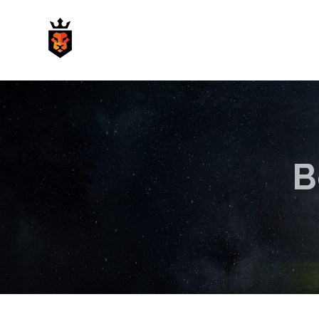
Skip
to
content
B