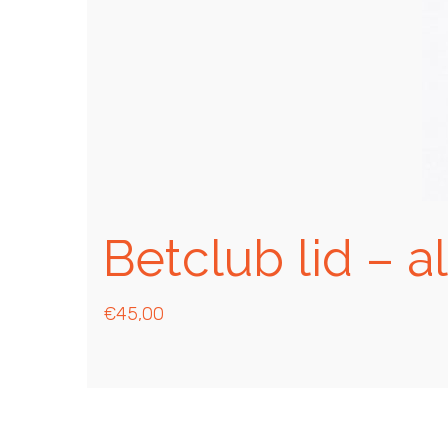
Betclub lid – a
€
45,00