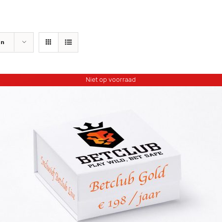
en
Niet op voorraad