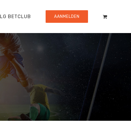
LG BETCLUB
AANMELDEN