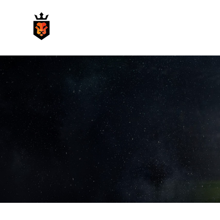
Skip
to
content