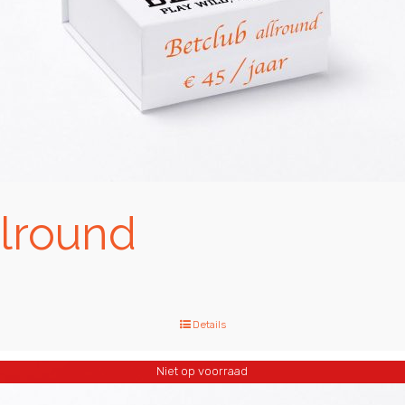
llround
Details
Niet op voorraad