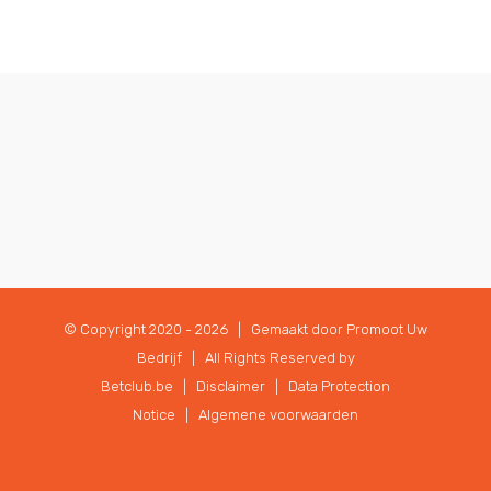
© Copyright 2020 -
2026 | Gemaakt door
Promoot Uw
Bedrijf
| All Rights Reserved by
Betclub.be |
Disclaimer
|
Data Protection
Notice
|
Algemene voorwaarden