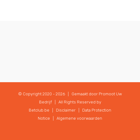
© Copyright 2020 -
2026 | Gemaakt door
Promoot Uw
Bedrijf
| All Rights Reserved by
Betclub.be |
Disclaimer
|
Data Protection
Notice
|
Algemene voorwaarden