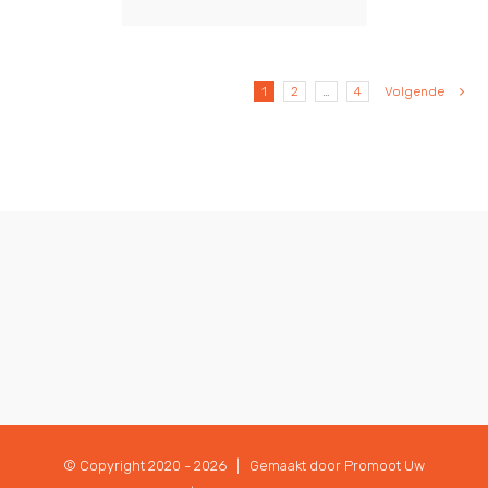
1
2
…
4
Volgende
© Copyright 2020 -
2026 | Gemaakt door
Promoot Uw