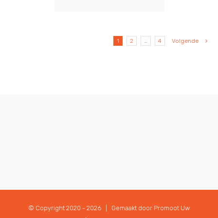
1
2
…
4
Volgende
© Copyright 2020 -
2026 | Gemaakt door
Promoot Uw