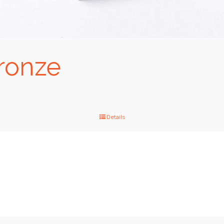
Bronze
Details