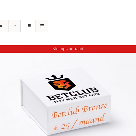
n
Niet op voorraad