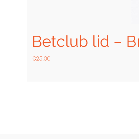
Betclub lid – 
€
25,00