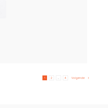
1
2
…
4
Volgende