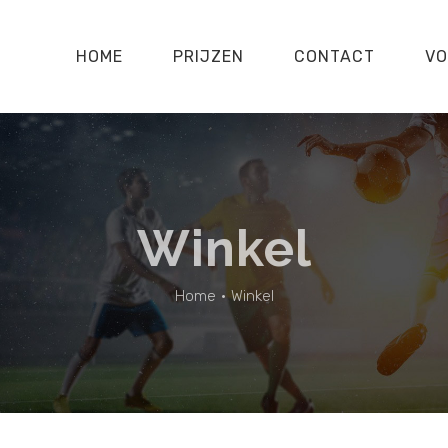
HOME
PRIJZEN
CONTACT
VO
Winkel
Home
•
Winkel