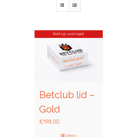
Niet op voorraad
Betclub lid –
Gold
€
198,00
Details