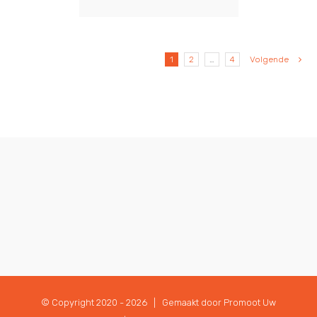
1
2
…
4
Volgende
© Copyright 2020 -
2026 | Gemaakt door
Promoot Uw