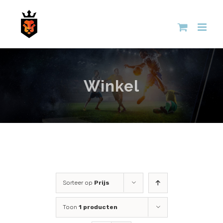
Skip
to
content
Winkel
Sorteer op
Prijs
Toon
1 producten